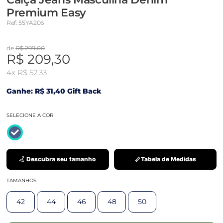
Premium Easy
Ref: 55YA206
de
R$ 299,00
R$ 209,30
4x
R$ 52,33
Ganhe: R$ 31,40 Gift Back
SELECIONE A COR
Descubra seu tamanho
Tabela de Medidas
TAMANHOS
42
44
46
48
50