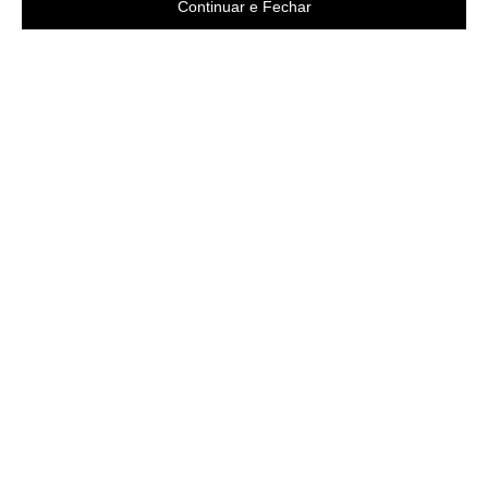
Continuar e Fechar
Área do cliente
A loja
Criar Conta
Sobre nós