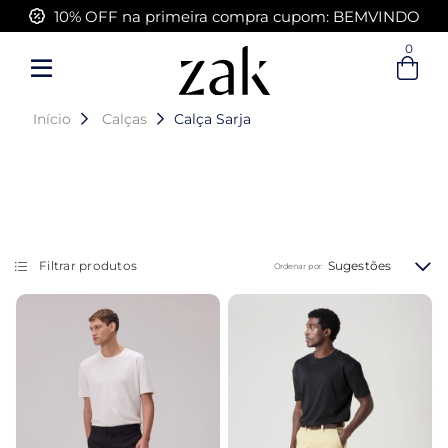
FRETE GRÁTIS acima de R$ 399,00
0
Início
Calças
Calça Sarja
Sugestões
Filtrar produtos
Ordenar por: