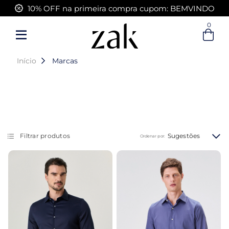
10% OFF na primeira compra cupom: BEMVINDO
0
Entre com email ou cpf/cnpj
Criar nova conta
Início
Marcas
Sugestões
Filtrar produtos
Ordenar por: