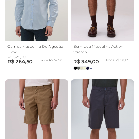
Camisa Masculina De Algodão
Bermuda Masculina Action
Blow
Stretch
R$ 529,00
5x de R$ 52,90
6x de R$ 58,17
R$ 264,50
R$ 349,00
+