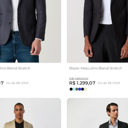
lino Blend Stretch
Blazer Masculino Blend Stretch
R$ 1.859,00
07
R$ 1.299,07
10x de R$ 129,91
10x de R$ 129,91