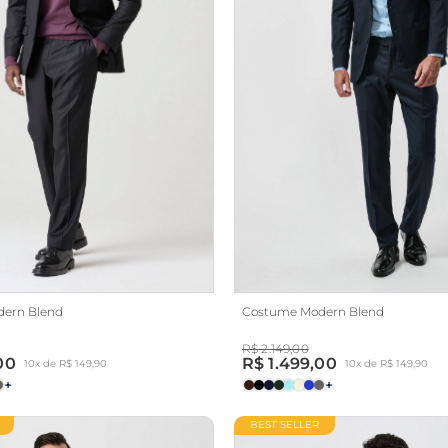
ern Blend
Costume Modern Blend
R$ 2.149,00
00
R$ 1.499,00
10x de R$ 149,90
10x de R$ 149,90
+
+
BEST SELLER