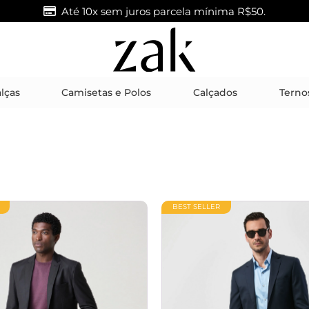
10% OFF na primeira compra cupom: BEMVINDO
lças
Camisetas e Polos
Calçados
Terno
BEST SELLER