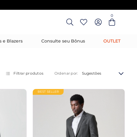
0
Entre com email ou cpf/cnpj
Criar nova conta
s e Blazers
Consulte seu Bônus
OUTLET
Filtrar produtos
Sugestões
Ordenar por:
BEST SELLER