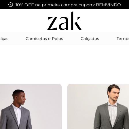
10% OFF na primeira compra cupom: BEMVINDO
lças
Camisetas e Polos
Calçados
Terno