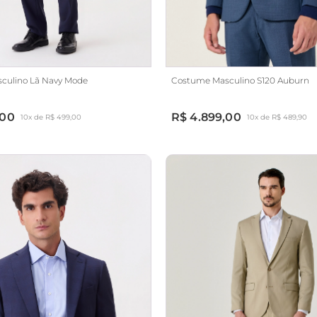
culino Lã Navy Mode
Costume Masculino S120 Auburn
,00
R$ 4.899,00
10x de R$ 499,00
10x de R$ 489,90