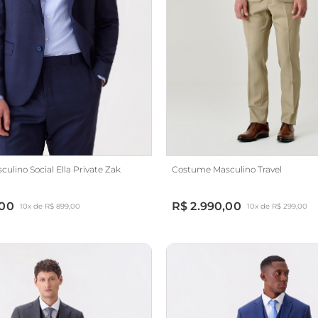
lino Social Ella Private Zak
Costume Masculino Travel
,00
R$ 2.990,00
10x de R$ 899,00
10x de R$ 299,00