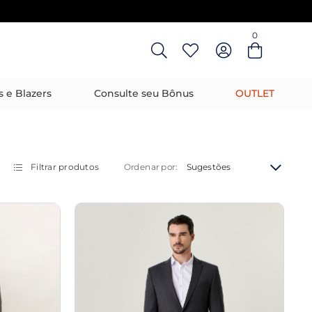
0
Entre com email ou cpf/cnpj
Criar nova conta
s e Blazers
Consulte seu Bônus
OUTLET
Filtrar produtos
Sugestões
Ordenar por: