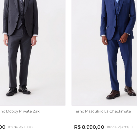
ino Dobby Private Zak
Terno Masculino Lã Checkmate
,00
R$ 8.990,00
10x de R$ 1.119,00
10x de R$ 899,00