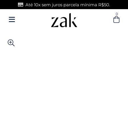
Até 10x sem juros parcela mínima R$50.
0
Entre com email ou cpf/cnpj
Criar nova conta