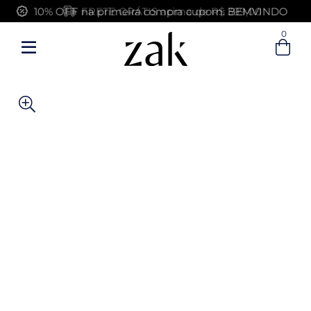
FRETE GRÁTIS acima de R$ 399,00
0
Entre com email ou cpf/cnpj
Criar nova conta