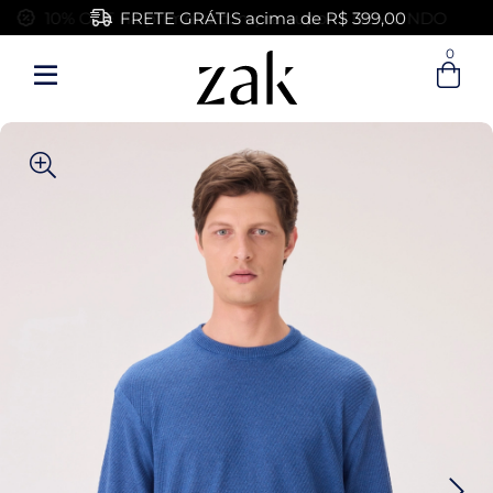
FRETE GRÁTIS acima de R$ 399,00
0
Entre com email ou cpf/cnpj
Criar nova conta