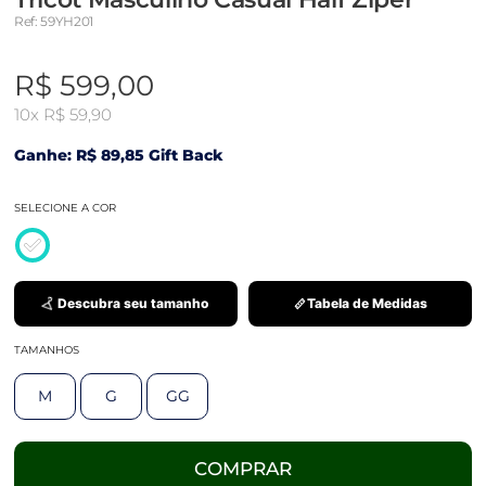
Ref: 59YH201
R$ 599,00
10x
R$ 59,90
Ganhe: R$ 89,85 Gift Back
SELECIONE A COR
Descubra seu tamanho
Tabela de Medidas
TAMANHOS
M
G
GG
COMPRAR