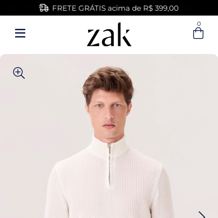
FRETE GRÁTIS acima de R$ 399,00
0
Entre com email ou cpf/cnpj
Criar nova conta