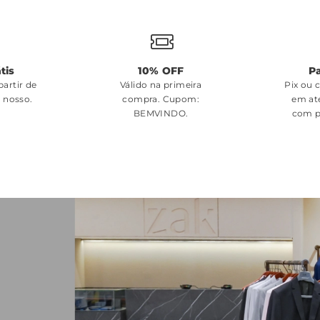
tis
10% OFF
P
artir de
Válido na primeira
Pix ou 
é nosso.
compra. Cupom:
em at
BEMVINDO
.
com p