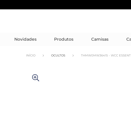
Novidades
Produtos
Camisas
Ca
INÍCIO
OCULTOS
THMW0MW36415 - WCC ESSENTI