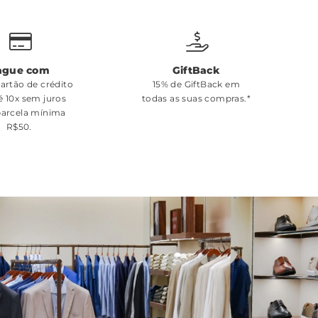
ague com
GiftBack
cartão de crédito
15% de GiftBack em
é 10x sem juros
todas as suas compras.*
arcela mínima
R$50.