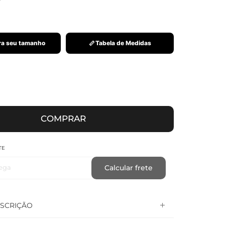
a seu tamanho
Tabela de Medidas
COMPRAR
TE
ega
Calcular frete
SCRIÇÃO