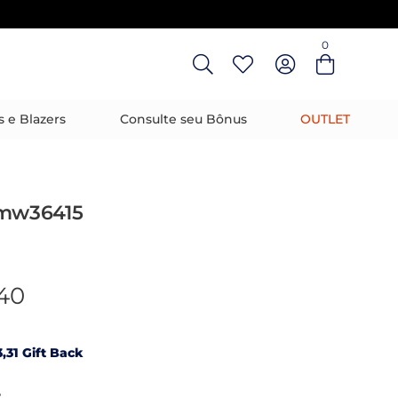
0
Entre com email ou cpf/cnpj
Criar nova conta
s e Blazers
Consulte seu Bônus
OUTLET
w36415
,40
,31 Gift Back
R