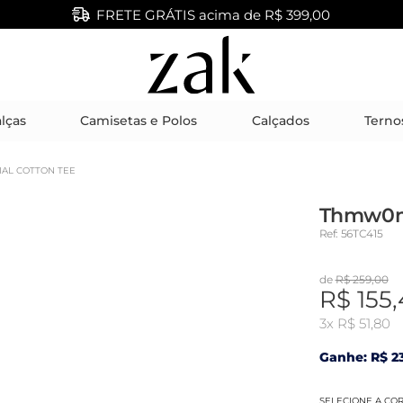
FRETE GRÁTIS acima de R$ 399,00
lças
Camisetas e Polos
Calçados
Terno
AL COTTON TEE
Thmw0m
Ref: 56TC415
de
R$ 259,00
R$ 155
3x
R$ 51,80
Ganhe: R$ 23
SELECIONE A CO