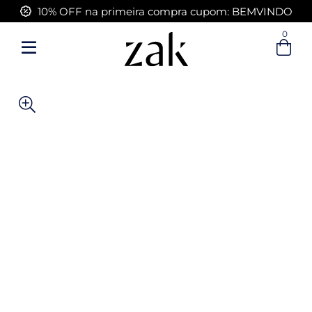
10% OFF na primeira compra cupom: BEMVINDO
FRETE GRÁTIS acima de R$ 399,00
0
Entre com email ou cpf/cnpj
Criar nova conta