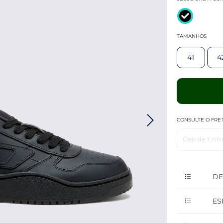
TAMANHOS
41
4
CONSULTE O FRE
Cep de Entr
DE
ES