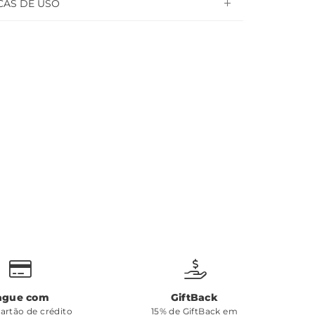
CAS DE USO
ague com
GiftBack
cartão de crédito
15% de GiftBack em