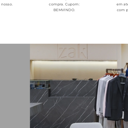
é nosso.
compra. Cupom:
em at
BEMVINDO
.
com p