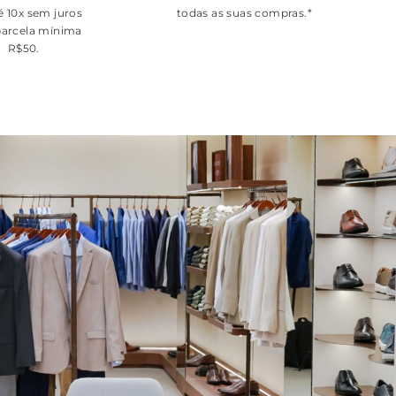
é 10x sem juros
todas as suas compras.*
arcela mínima
R$50.