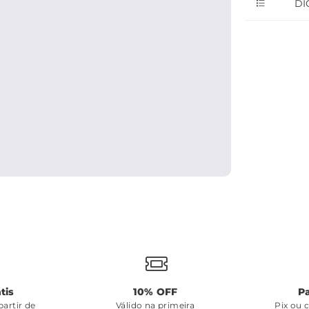
DI
tis
10% OFF
P
artir de
Válido na primeira
Pix ou 