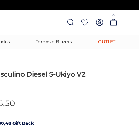
0
Entre com email ou cpf/cnpj
Criar nova conta
ados
Ternos e Blazers
OUTLET
sculino Diesel S-Ukiyo V2
6,50
0,48 Gift Back
R