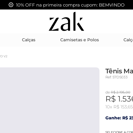
FRETE GRÁTIS acima de R$ 399,00
Calças
Camisetas e Polos
Calç
YO V2
Tênis Ma
Ref: 57DS033
de
R$ 2.195,00
R$ 1.53
10x
R$ 153,65
Ganhe: R$ 23
SELECIONE A CO