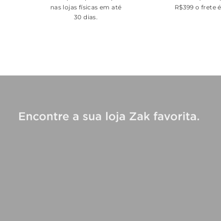
nas lojas físicas em até
R$399 o frete 
30 dias.