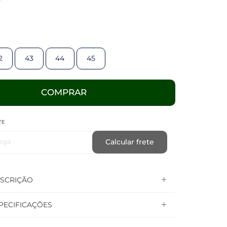
2
43
44
45
COMPRAR
TE
ega
Calcular frete
SCRIÇÃO
PECIFICAÇÕES