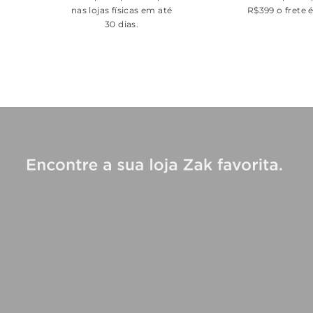
nas lojas físicas em até
R$399 o frete 
30 dias.