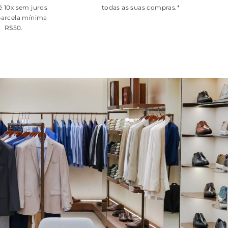
é 10x sem juros
todas as suas compras.*
arcela mínima
R$50.