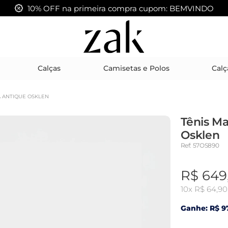
FRETE GRÁTIS acima de R$ 399,00
Calças
Camisetas e Polos
Calç
 ANTIQUE OSKLEN
Tênis M
Osklen
Ref: 57OS890
R$ 649
10x
R$ 64,90
Ganhe: R$ 97