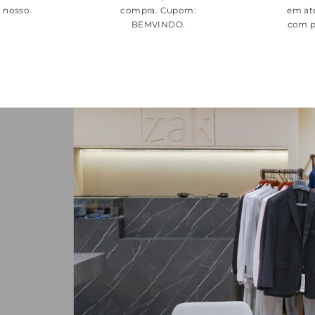
é nosso.
compra. Cupom:
em at
BEMVINDO
.
com p