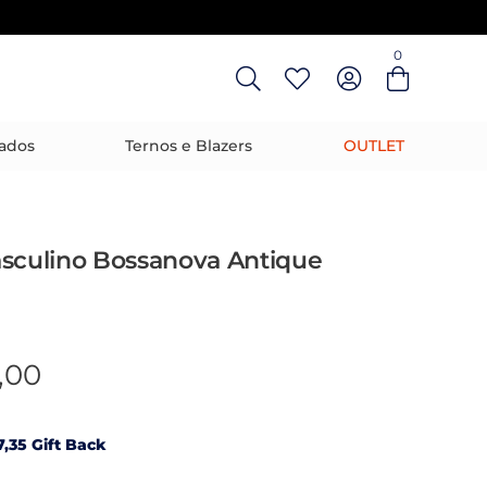
0
Entre com email ou cpf/cnpj
Criar nova conta
ados
Ternos e Blazers
OUTLET
asculino Bossanova Antique
,00
,35 Gift Back