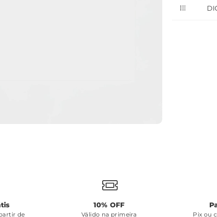
DI
tis
10% OFF
P
artir de
Válido na primeira
Pix ou 