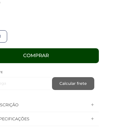
R
1
COMPRAR
TE
ega
Calcular frete
SCRIÇÃO
PECIFICAÇÕES