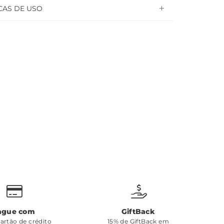
CAS DE USO
ague com
GiftBack
cartão de crédito
15% de GiftBack em