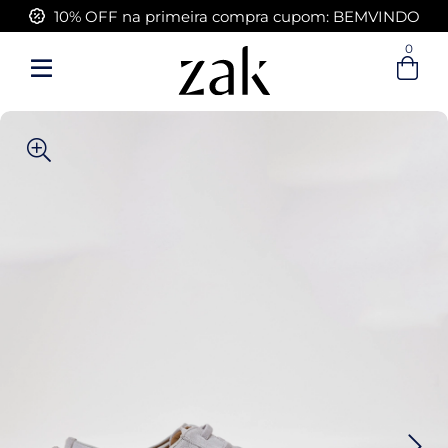
10% OFF na primeira compra cupom: BEMVINDO
FRETE GRÁTIS acima de R$ 399,00
0