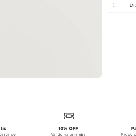
DI
tis
10% OFF
P
artir de
Válido na primeira
Pix ou 