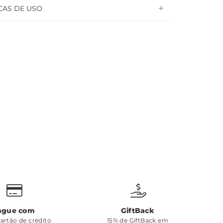
CAS DE USO
ague com
GiftBack
cartão de crédito
15% de GiftBack em