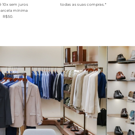
é 10x sem juros
todas as suas compras.*
arcela mínima
R$50.