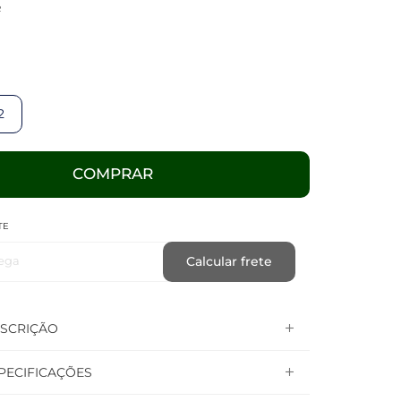
R
2
COMPRAR
TE
ega
Calcular frete
SCRIÇÃO
PECIFICAÇÕES