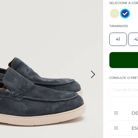
SELECIONE A CO
TAMANHOS
41
4
CONSULTE O FRE
Cep de Entr
DE
ES