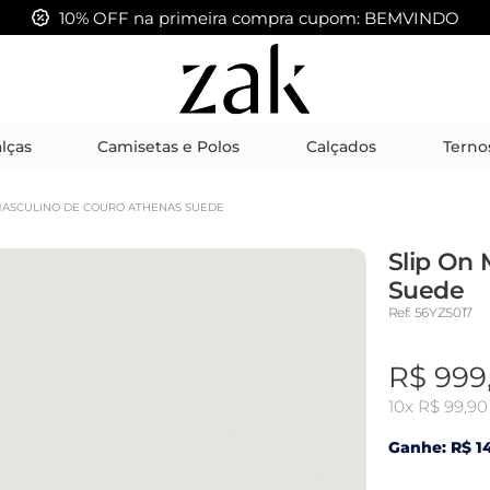
FRETE GRÁTIS acima de R$ 399,00
lças
Camisetas e Polos
Calçados
Terno
MASCULINO DE COURO ATHENAS SUEDE
Slip On 
Suede
Ref: 56YZS017
R$ 999
10x
R$ 99,90
Ganhe: R$ 14