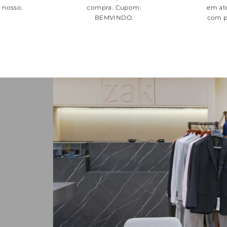
é nosso.
compra. Cupom:
em at
BEMVINDO
.
com p