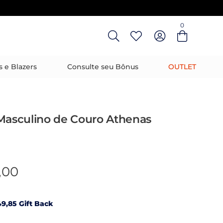
0
Entre com email ou cpf/cnpj
Criar nova conta
s e Blazers
Consulte seu Bônus
OUTLET
Masculino de Couro Athenas
,00
9,85 Gift Back