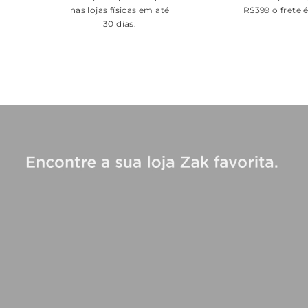
nas lojas físicas em até
R$399 o frete 
30 dias.