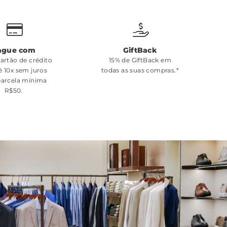
ague com
GiftBack
cartão de crédito
15% de GiftBack em
é 10x sem juros
todas as suas compras.*
arcela mínima
R$50.