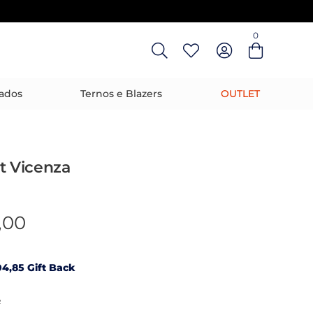
0
Entre com email ou cpf/cnpj
Criar nova conta
ados
Ternos e Blazers
OUTLET
t Vicenza
,00
4,85 Gift Back
R