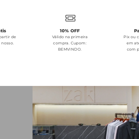
tis
10% OFF
P
artir de
Válido na primeira
Pix ou 
é nosso.
compra. Cupom:
em at
BEMVINDO
.
com p