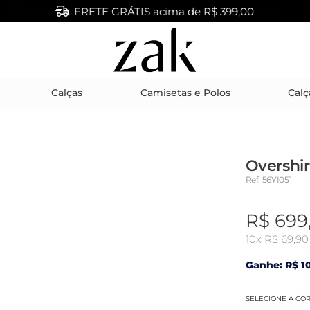
FRETE GRÁTIS acima de R$ 399,00
Calças
Camisetas e Polos
Calç
Overshir
Ref: 56YI051
R$ 699
10x
R$ 69,90
Ganhe: R$ 10
SELECIONE A CO