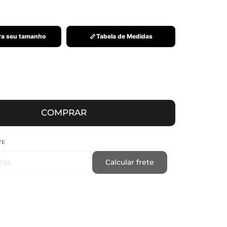
a seu tamanho
Tabela de Medidas
COMPRAR
TE
ega
Calcular frete