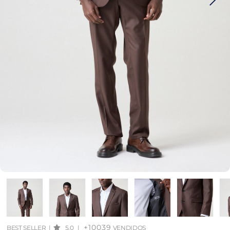
+10039
BEST SELLER
|
5.0
|
VENDIDOS