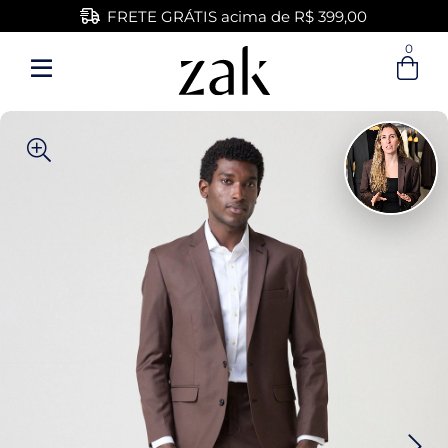
FRETE GRÁTIS acima de R$ 399,00
0
Entre com email ou cpf/cnpj
Criar nova conta