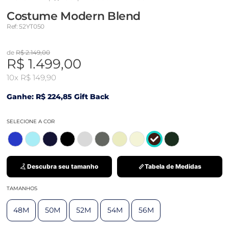
Costume Modern Blend
Ref: 52YT050
de
R$ 2.149,00
R$ 1.499,00
10x
R$ 149,90
Ganhe: R$ 224,85 Gift Back
SELECIONE A COR
Descubra seu tamanho
Tabela de Medidas
TAMANHOS
48M
50M
52M
54M
56M