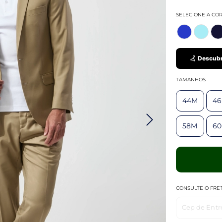
SELECIONE A CO
Descubr
TAMANHOS
44M
4
58M
6
CONSULTE O FRE
Cep de Entr