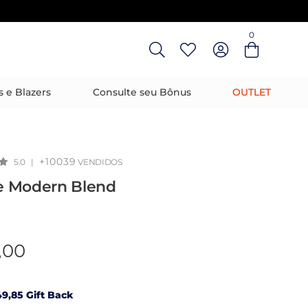
0
Entre com email ou cpf/cnpj
Criar nova conta
s e Blazers
Consulte seu Bônus
OUTLET
+10039
5.0
|
VENDIDOS
 Modern Blend
,00
9,85 Gift Back