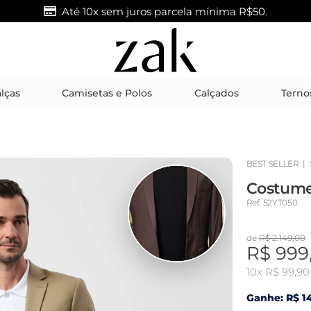
Até 10x sem juros parcela mínima R$50.
lças
Camisetas e Polos
Calçados
Terno
BEST SELLER
|
Costume
Ref: 52YT050
de
R$ 2.149,00
R$ 999
10x
R$ 99,90
Ganhe: R$ 14