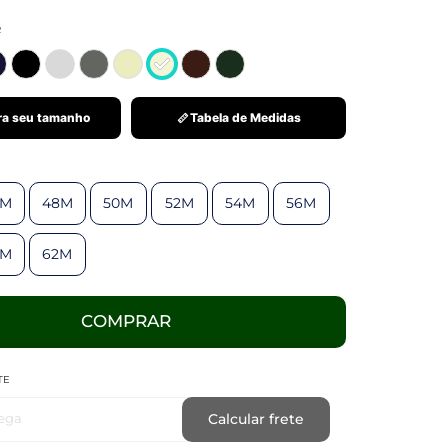
R
a seu tamanho
Tabela de Medidas
6M
48M
50M
52M
54M
56M
0M
62M
COMPRAR
TE
ega
Calcular frete