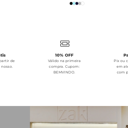
tis
10% OFF
P
artir de
Válido na primeira
Pix ou 
é nosso.
compra. Cupom:
em at
BEMVINDO
.
com p