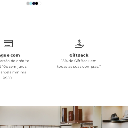
ague com
GiftBack
cartão de crédito
15% de GiftBack em
é 10x sem juros
todas as suas compras.*
arcela mínima
R$50.