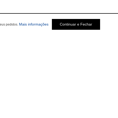
Mais informações
Continuar e Fechar
seus pedidos.
Social
m.br