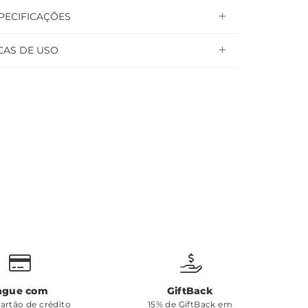
PECIFICAÇÕES
CAS DE USO
ague com
GiftBack
cartão de crédito
15% de GiftBack em