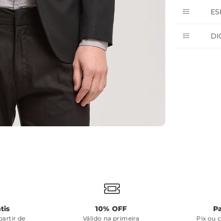
ES
DI
tis
10% OFF
P
artir de
Válido na primeira
Pix ou 