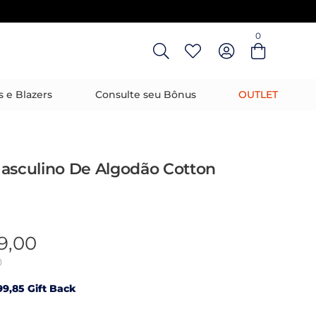
0
Entre com email ou cpf/cnpj
Criar nova conta
s e Blazers
Consulte seu Bônus
OUTLET
Masculino De Algodão Cotton
9,00
0
9,85 Gift Back