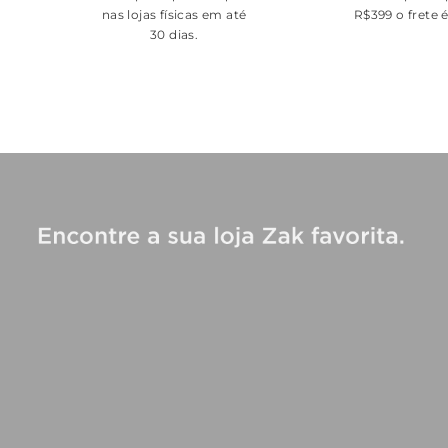
nas lojas físicas em até
R$399 o frete 
30 dias.