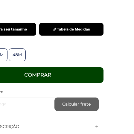
R
a seu tamanho
Tabela de Medidas
6M
48M
COMPRAR
TE
ega
Calcular frete
SCRIÇÃO