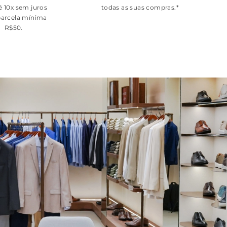
é 10x sem juros
todas as suas compras.*
arcela mínima
R$50.