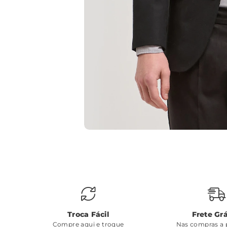
Troca Fácil
Frete Grá
Compre aqui e troque
Nas compras a p