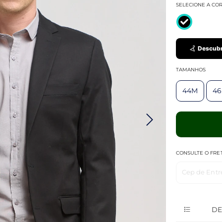
SELECIONE A CO
Descubr
TAMANHOS
44M
4
CONSULTE O FRE
Cep de Entr
DE