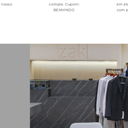
é nosso.
compra. Cupom:
em at
BEMVINDO
.
com p