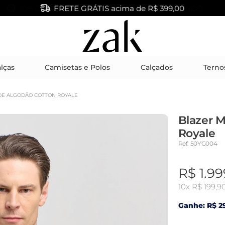
FRETE GRÁTIS acima de R$ 399,00
lças
Camisetas e Polos
Calçados
Terno
DE ALGODÃO COTTON ROYALE
Blazer 
Royale
Ref: 50YG004
R$ 1.99
10x
R$ 199,9
Ganhe: R$ 29