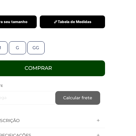
a seu tamanho
Tabela de Medidas
M
G
GG
COMPRAR
TE
ega
Calcular frete
SCRIÇÃO
PECIFICAÇÕES