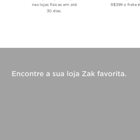
nas lojas físicas em até
R$399 o frete 
30 dias.