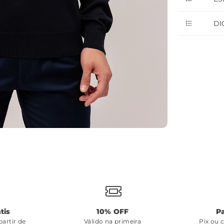
DI
tis
10% OFF
P
artir de
Válido na primeira
Pix ou 