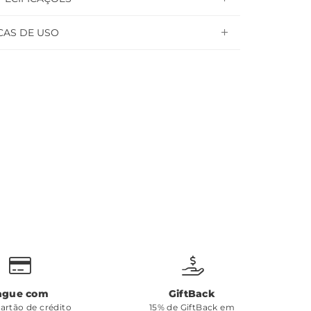
CAS DE USO
ague com
GiftBack
cartão de crédito
15% de GiftBack em