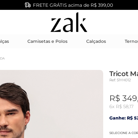
FRETE GRÁTIS acima de R$ 399,00
lças
Camisetas e Polos
Calçados
Terno
NDA
Tricot M
Ref: 51YH012
R$ 349
6x
R$ 58,17
Ganhe: R$ 52
SELECIONE A CO