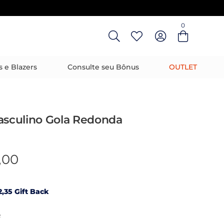
0
Entre com email ou cpf/cnpj
Criar nova conta
s e Blazers
Consulte seu Bônus
OUTLET
asculino Gola Redonda
,00
,35 Gift Back
R