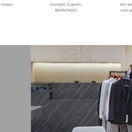
é nosso.
compra. Cupom:
em at
BEMVINDO
.
com p