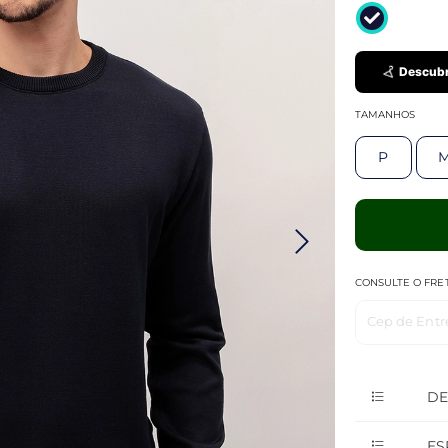
Descubr
TAMANHOS
P
CONSULTE O FRE
Cep de Entr
DE
ES