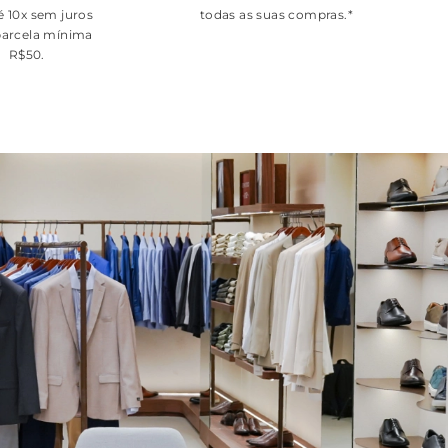
é 10x sem juros
todas as suas compras.*
arcela mínima
R$50.