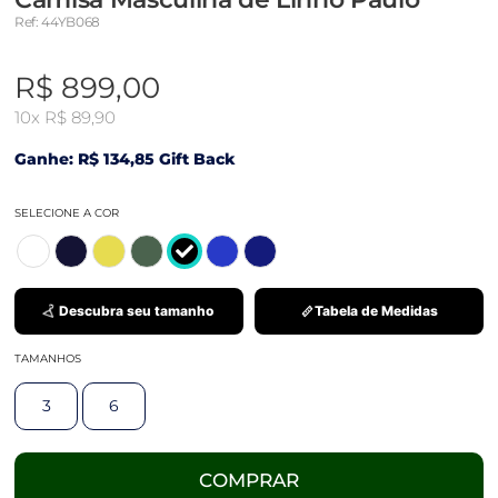
Ref: 44YB068
R$ 899,00
10x
R$ 89,90
Ganhe: R$ 134,85 Gift Back
SELECIONE A COR
Descubra seu tamanho
Tabela de Medidas
TAMANHOS
3
6
COMPRAR