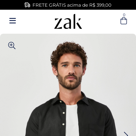
FRETE GRÁTIS acima de R$ 399,00
0
Entre com email ou cpf/cnpj
Criar nova conta