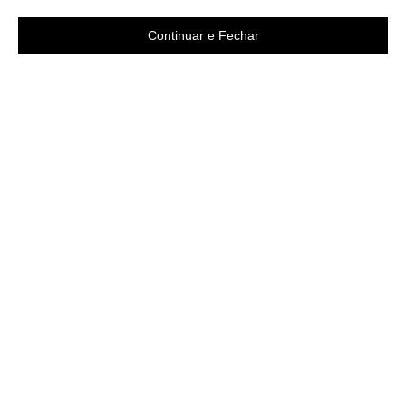
Continuar e Fechar
Área do cliente
A loja