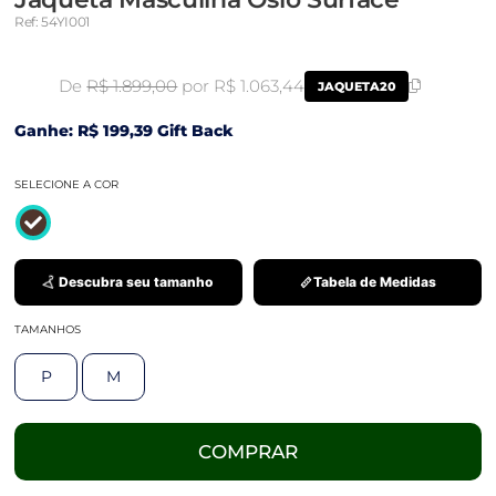
Ref: 54YI001
De
R$ 1.899,00
por R$ 1.063,44
JAQUETA20
Ganhe: R$ 199,39 Gift Back
SELECIONE A COR
Descubra seu tamanho
Tabela de Medidas
TAMANHOS
P
M
COMPRAR