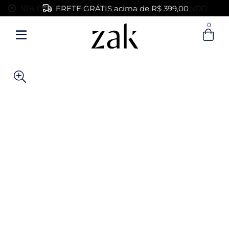
FRETE GRÁTIS acima de R$ 399,00
0
Entre com email ou cpf/cnpj
Criar nova conta