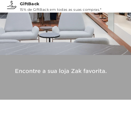
GiftBack
15% de GiftBack em todas as suas compras.*