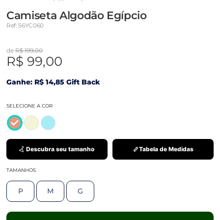
Camiseta Algodão Egípcio
Ref: 56YC060
de
R$ 199,00
R$ 99,00
Ganhe: R$ 14,85 Gift Back
SELECIONE A COR
Descubra seu tamanho
Tabela de Medidas
TAMANHOS
P
M
G