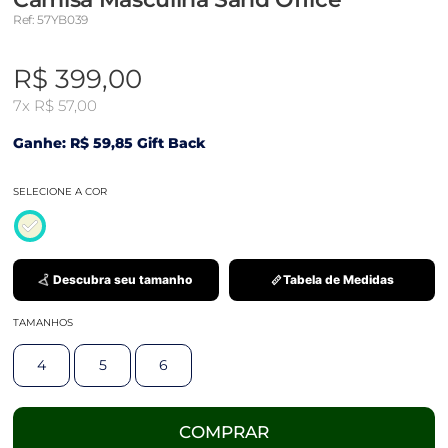
Ref: 57YB039
R$ 399,00
7x
R$ 57,00
Ganhe: R$ 59,85 Gift Back
SELECIONE A COR
Descubra seu tamanho
Tabela de Medidas
TAMANHOS
4
5
6
COMPRAR