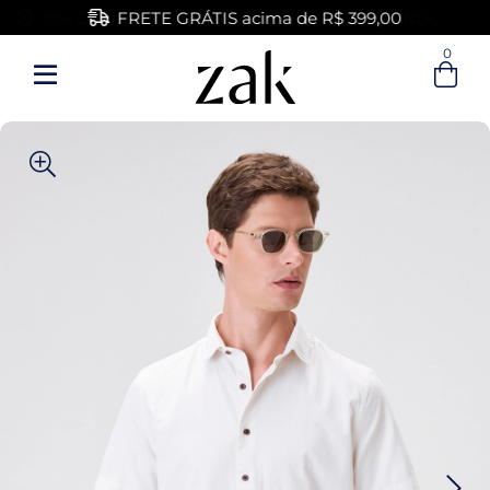
FRETE GRÁTIS acima de R$ 399,00
0
Entre com email ou cpf/cnpj
Criar nova conta