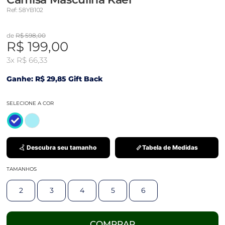
Ref: 58YB102
de
R$ 598,00
R$ 199,00
3x
R$ 66,33
Ganhe: R$ 29,85 Gift Back
SELECIONE A COR
Descubra seu tamanho
Tabela de Medidas
TAMANHOS
2
3
4
5
6
COMPRAR