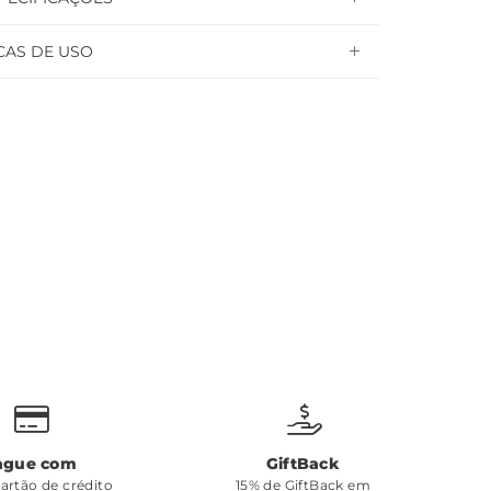
CAS DE USO
ague com
GiftBack
cartão de crédito
15% de GiftBack em