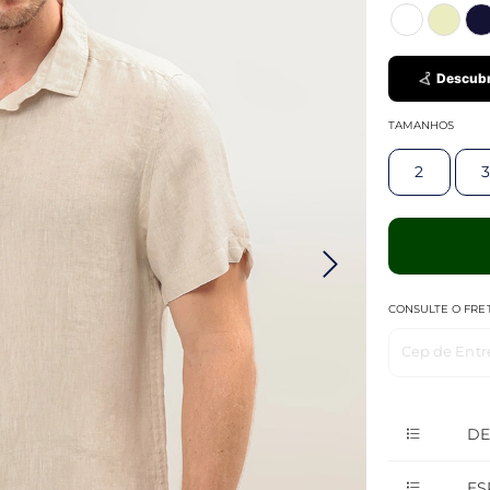
Descubr
TAMANHOS
2
3
CONSULTE O FRE
Cep de Entr
DE
ES