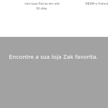
nas lojas físicas em até
R$399 o frete 
30 dias.