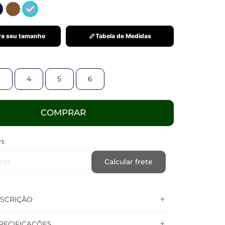
a seu tamanho
Tabela de Medidas
4
5
6
COMPRAR
TE
ega
Calcular frete
SCRIÇÃO
PECIFICAÇÕES