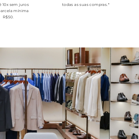
é 10x sem juros
todas as suas compras.*
arcela mínima
R$50.