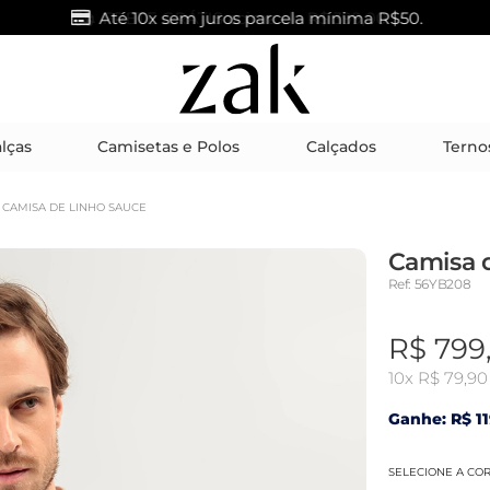
Até 10x sem juros parcela mínima R$50.
lças
Camisetas e Polos
Calçados
Terno
CAMISA DE LINHO SAUCE
Camisa 
Ref: 56YB208
R$ 799
10x
R$ 79,90
Ganhe: R$ 11
SELECIONE A CO