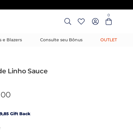
0
Entre com email ou cpf/cnpj
Criar nova conta
s e Blazers
Consulte seu Bônus
OUTLET
de Linho Sauce
,00
9,85 Gift Back
R