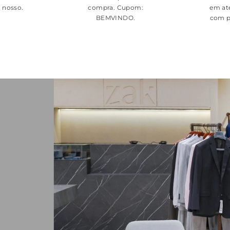
é nosso.
compra. Cupom:
em at
BEMVINDO
.
com p