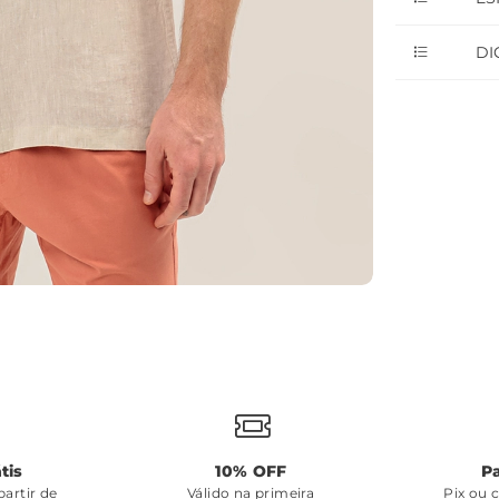
DI
tis
10% OFF
P
artir de
Válido na primeira
Pix ou 