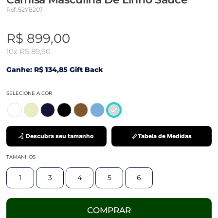
Ref: 52YB207
R$ 899,00
10x
R$ 89,90
Ganhe: R$ 134,85 Gift Back
SELECIONE A COR
Descubra seu tamanho
Tabela de Medidas
TAMANHOS
1
3
4
5
6
COMPRAR