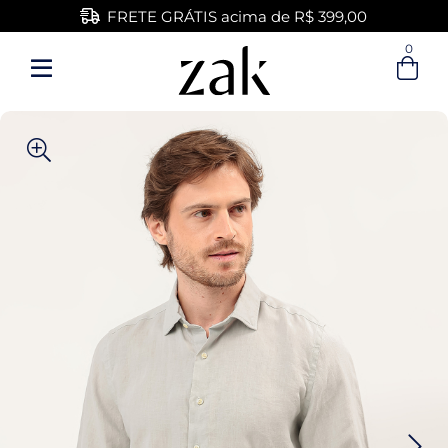
FRETE GRÁTIS acima de R$ 399,00
0
Entre com email ou cpf/cnpj
Criar nova conta