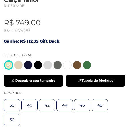
Ref: 30YA013
R$ 749,00
10x
R$ 74,90
Ganhe: R$ 112,35 Gift Back
SELECIONE A COR
Descubra seu tamanho
Tabela de Medidas
TAMANHOS
38
40
42
44
46
48
50