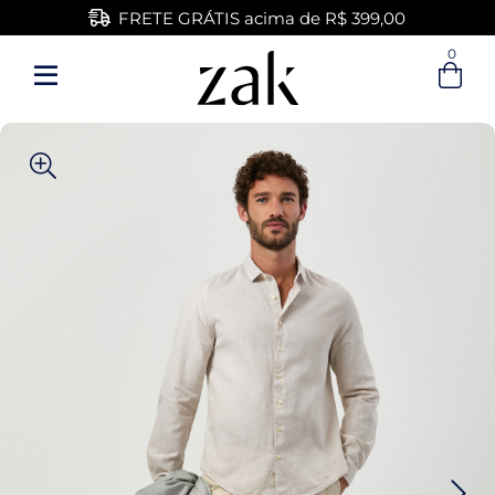
FRETE GRÁTIS acima de R$ 399,00
0
Entre com email ou cpf/cnpj
Criar nova conta