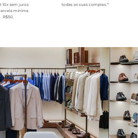
é 10x sem juros
todas as suas compras.*
arcela mínima
R$50.