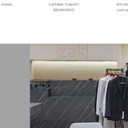
é nosso.
compra. Cupom:
em at
BEMVINDO
.
com p