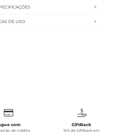
PECIFICAÇÕES
CAS DE USO
ague com
GiftBack
cartão de crédito
15% de GiftBack em