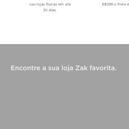
nas lojas físicas em até
R$399 o frete 
30 dias.