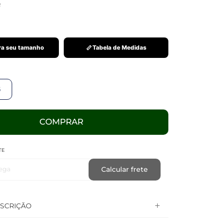
R
a seu tamanho
Tabela de Medidas
G
COMPRAR
TE
ega
Calcular frete
SCRIÇÃO