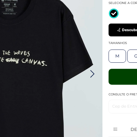
SELECIONE A CO
Descubr
TAMANHOS
M
CONSULTE O FRE
Cep de Entr
DE