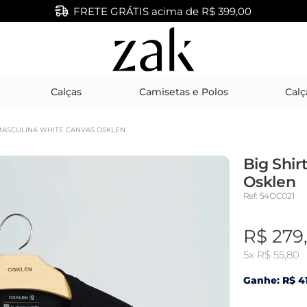
FRETE GRÁTIS acima de R$ 399,00
Calças
Camisetas e Polos
Calç
 MASCULINA WHITE CANVAS OSKLEN
Big Shir
Osklen
Ref: 54OC021
R$ 279
5x
R$ 55,80
Ganhe: R$ 41