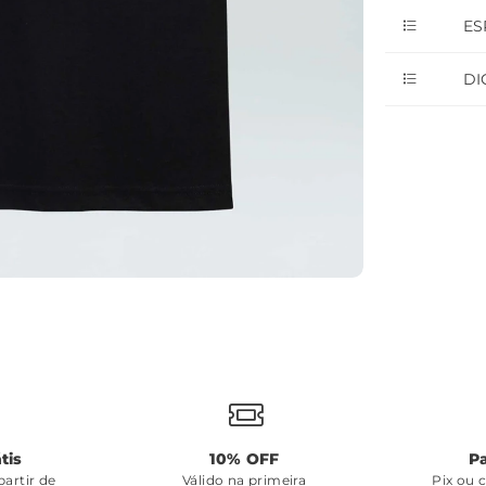
ES
DI
tis
10% OFF
P
artir de
Válido na primeira
Pix ou 