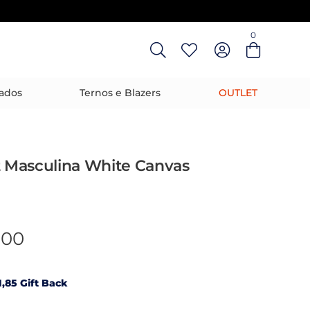
0
Entre com email ou cpf/cnpj
Criar nova conta
ados
Ternos e Blazers
OUTLET
t Masculina White Canvas
,00
,85 Gift Back