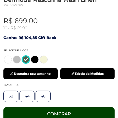
Ref: 58YF027
R$ 699,00
10x
R$ 69,90
Ganhe: R$ 104,85 Gift Back
SELECIONE A COR
Descubra seu tamanho
Tabela de Medidas
TAMANHOS
38
44
48
COMPRAR