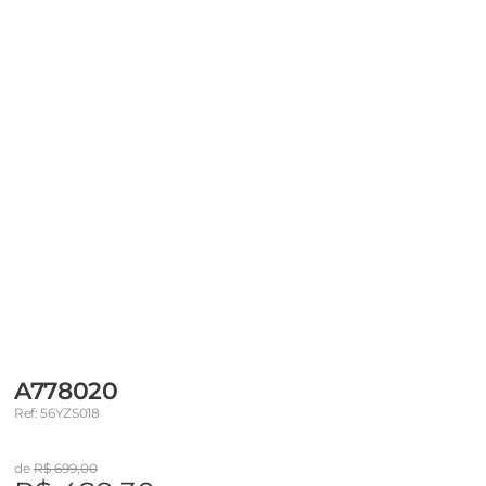
A778020
Ref: 56YZS018
de
R$ 699,00