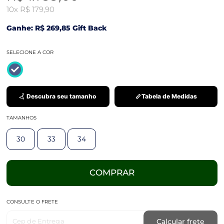
10x
R$ 179,90
Ganhe: R$ 269,85 Gift Back
SELECIONE A COR
Descubra seu tamanho
Tabela de Medidas
TAMANHOS
30
33
34
COMPRAR
CONSULTE O FRETE
Cep de Entrega
Calcular frete