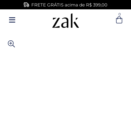
FRETE GRÁTIS acima de R$ 399,00
0
Entre com email ou cpf/cnpj
Criar nova conta