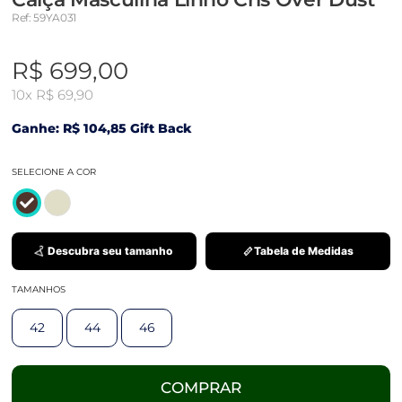
Ref: 59YA031
R$ 699,00
10x
R$ 69,90
Ganhe: R$ 104,85 Gift Back
SELECIONE A COR
Descubra seu tamanho
Tabela de Medidas
TAMANHOS
42
44
46
COMPRAR