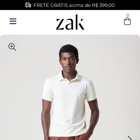
FRETE GRÁTIS acima de R$ 399,00
0
Entre com email ou cpf/cnpj
Criar nova conta