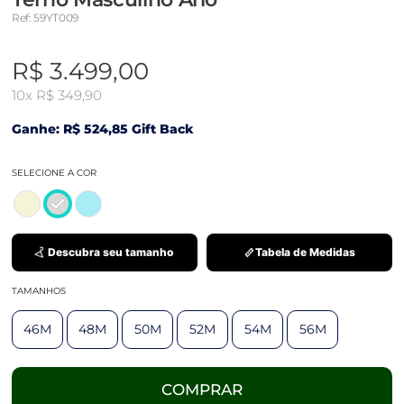
Ref: 59YT009
R$ 3.499,00
10x
R$ 349,90
Ganhe: R$ 524,85 Gift Back
SELECIONE A COR
Descubra seu tamanho
Tabela de Medidas
TAMANHOS
46M
48M
50M
52M
54M
56M
COMPRAR