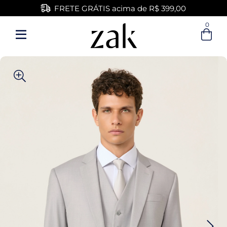
FRETE GRÁTIS acima de R$ 399,00
0
Entre com email ou cpf/cnpj
Criar nova conta