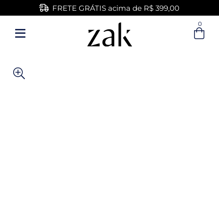
FRETE GRÁTIS acima de R$ 399,00
0
Entre com email ou cpf/cnpj
Criar nova conta