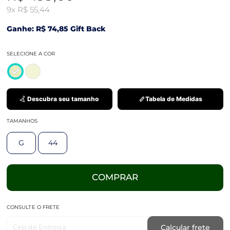
9x
R$ 55,44
Ganhe: R$ 74,85 Gift Back
SELECIONE A COR
Descubra seu tamanho
Tabela de Medidas
TAMANHOS
G
44
COMPRAR
CONSULTE O FRETE
Cep de Entrega
Calcular frete