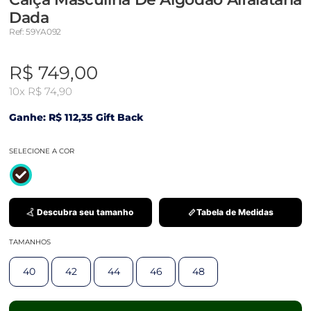
Dada
Ref: 59YA092
R$ 749,00
10x
R$ 74,90
Ganhe: R$ 112,35 Gift Back
SELECIONE A COR
Descubra seu tamanho
Tabela de Medidas
TAMANHOS
40
42
44
46
48