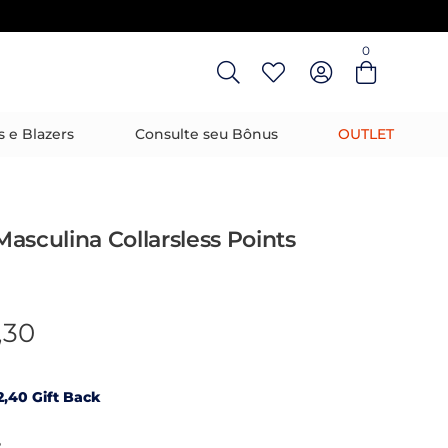
0
Entre com email ou cpf/cnpj
Criar nova conta
s e Blazers
Consulte seu Bônus
OUTLET
asculina Collarsless Points
,30
,40 Gift Back
R