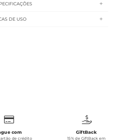
PECIFICAÇÕES
CAS DE USO
ague com
GiftBack
cartão de crédito
15% de GiftBack em