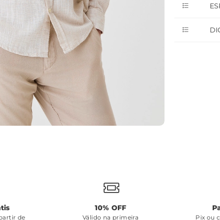
ES
DI
tis
10% OFF
P
artir de
Válido na primeira
Pix ou 