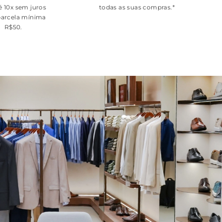
é 10x sem juros
todas as suas compras.*
arcela mínima
R$50.