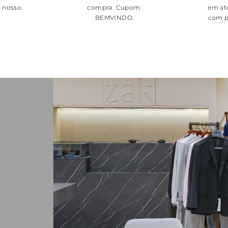
é nosso.
compra. Cupom:
em at
BEMVINDO
.
com p