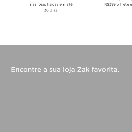
nas lojas físicas em até
R$399 o frete 
30 dias.