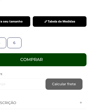
a seu tamanho
Tabela de Medidas
4
6
COMPRAR
TE
ega
Calcular frete
SCRIÇÃO