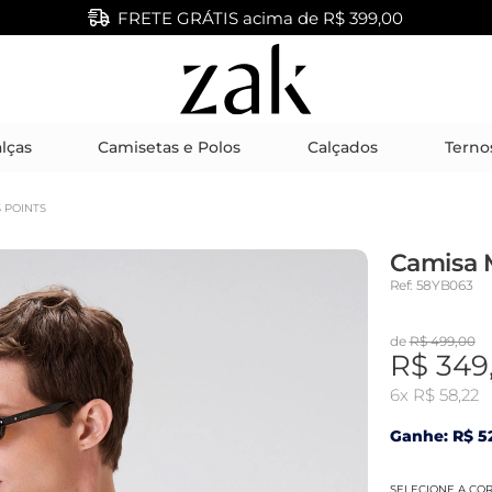
FRETE GRÁTIS acima de R$ 399,00
lças
Camisetas e Polos
Calçados
Terno
 POINTS
Camisa M
Ref: 58YB063
de
R$ 499,00
R$ 349
6x
R$ 58,22
Ganhe: R$ 52
SELECIONE A CO