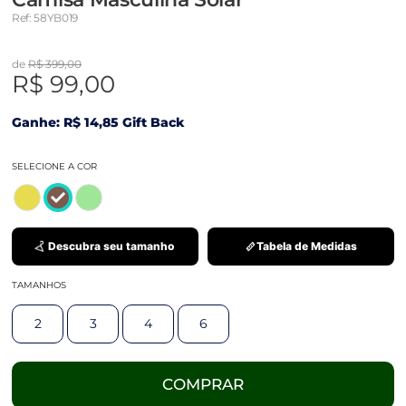
Ref: 58YB019
de
R$ 399,00
R$ 99,00
Ganhe: R$ 14,85 Gift Back
SELECIONE A COR
Descubra seu tamanho
Tabela de Medidas
TAMANHOS
2
3
4
6
COMPRAR