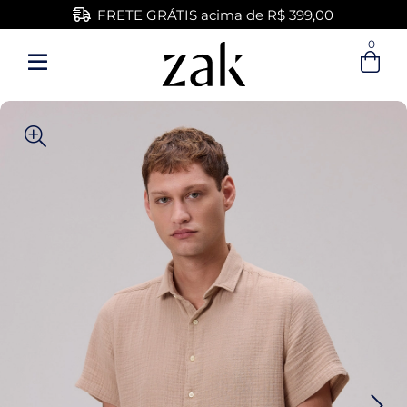
FRETE GRÁTIS acima de R$ 399,00
0
Entre com email ou cpf/cnpj
Criar nova conta