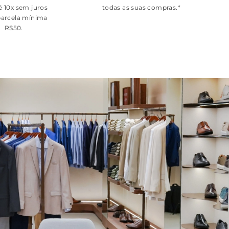
é 10x sem juros
todas as suas compras.*
arcela mínima
R$50.