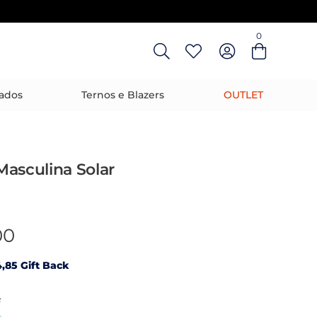
0
Entre com email ou cpf/cnpj
Criar nova conta
ados
Ternos e Blazers
OUTLET
asculina Solar
00
,85 Gift Back
R