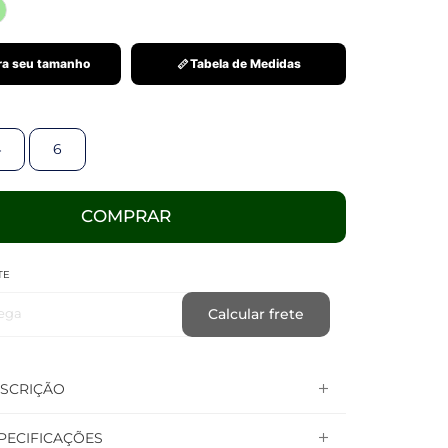
a seu tamanho
Tabela de Medidas
4
6
COMPRAR
TE
ega
Calcular frete
SCRIÇÃO
PECIFICAÇÕES