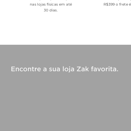
nas lojas físicas em até
R$399 o frete 
30 dias.