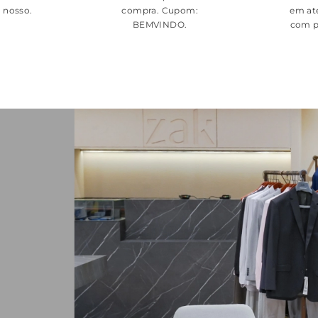
é nosso.
compra. Cupom:
em at
BEMVINDO
.
com p