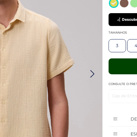
Descubr
TAMANHOS
3
CONSULTE O FRE
Cep de Entr
DE
ES