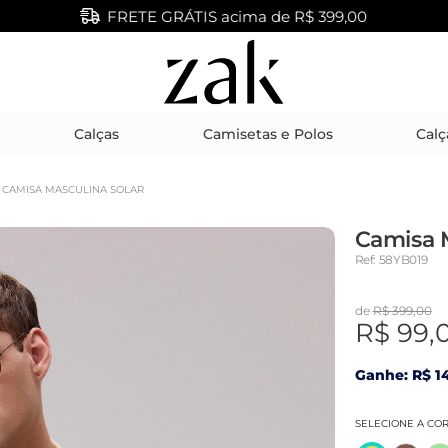
FRETE GRÁTIS acima de R$ 399,00
Calças
Camisetas e Polos
Calç
CAMISA MASCULINA SOLAR
Camisa M
Ref: 58YB019
de
R$ 399,00
R$ 99,
Ganhe: R$ 14
SELECIONE A CO