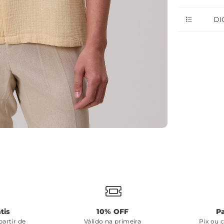
DI
tis
10% OFF
P
artir de
Válido na primeira
Pix ou 