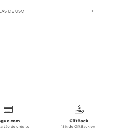
CAS DE USO
ague com
GiftBack
cartão de crédito
15% de GiftBack em