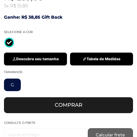
5x
R$ 51,80
Ganhe: R$ 38,85 Gift Back
SELECIONE A COR
Descubra seu tamanho
Tabela de Medidas
TAMANHOS
G
COMPRAR
CONSULTE O FRETE
Cep de Entrega
Calcular frete