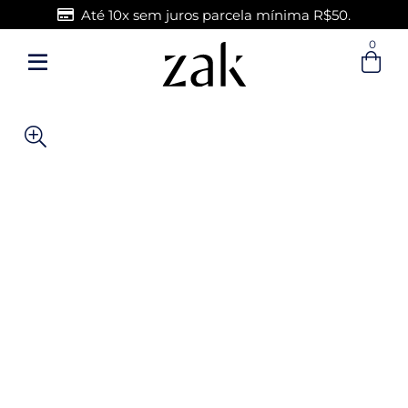
Até 10x sem juros parcela mínima R$50.
0
Entre com email ou cpf/cnpj
Criar nova conta