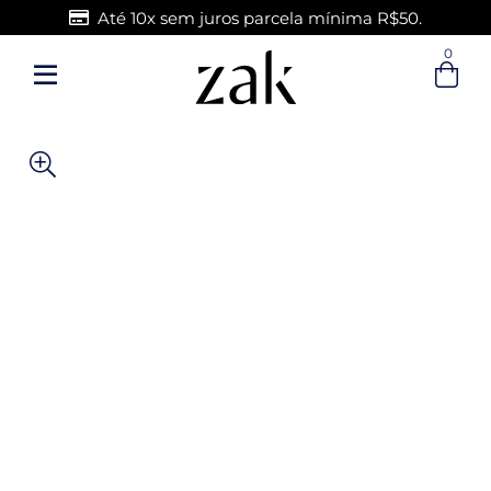
Até 10x sem juros parcela mínima R$50.
0
Entre com email ou cpf/cnpj
Criar nova conta