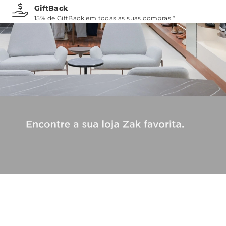
GiftBack
15% de GiftBack em todas as suas compras.*