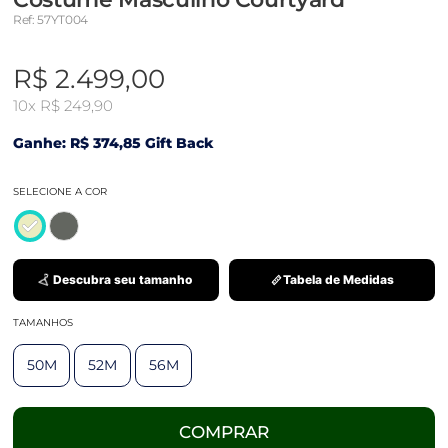
Ref: 57YT004
R$ 2.499,00
10x
R$ 249,90
Ganhe: R$ 374,85 Gift Back
SELECIONE A COR
Descubra seu tamanho
Tabela de Medidas
TAMANHOS
50M
52M
56M
COMPRAR