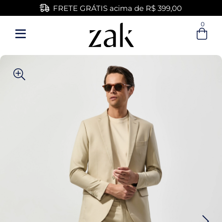
FRETE GRÁTIS acima de R$ 399,00
0
Entre com email ou cpf/cnpj
Criar nova conta