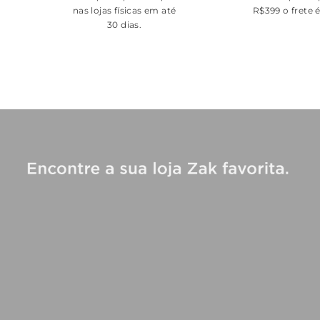
nas lojas físicas em até
R$399 o frete 
30 dias.