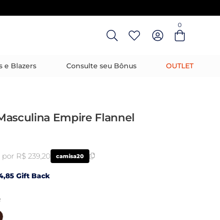
0
Entre com email ou cpf/cnpj
Criar nova conta
s e Blazers
Consulte seu Bônus
OUTLET
Masculina Empire Flannel
por R$ 239,20
camisa20
4,85 Gift Back
R