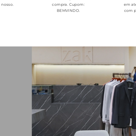
é nosso.
compra. Cupom:
em at
BEMVINDO
.
com p