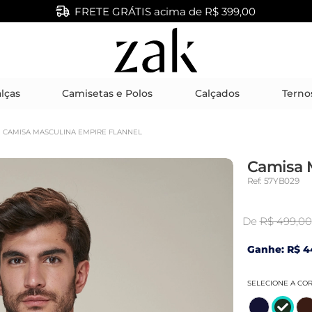
FRETE GRÁTIS acima de R$ 399,00
lças
Camisetas e Polos
Calçados
Terno
CAMISA MASCULINA EMPIRE FLANNEL
Camisa 
Ref: 57YB029
De
R$ 499,00
Ganhe: R$ 4
SELECIONE A CO