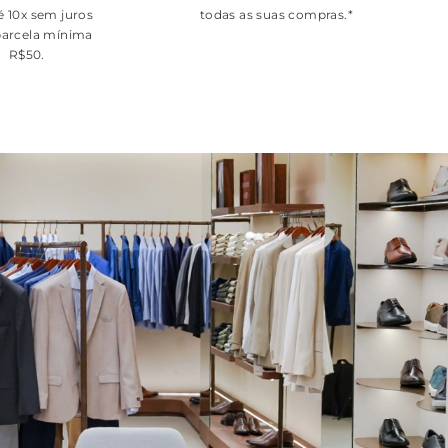
é 10x sem juros
todas as suas compras.*
arcela mínima
R$50.