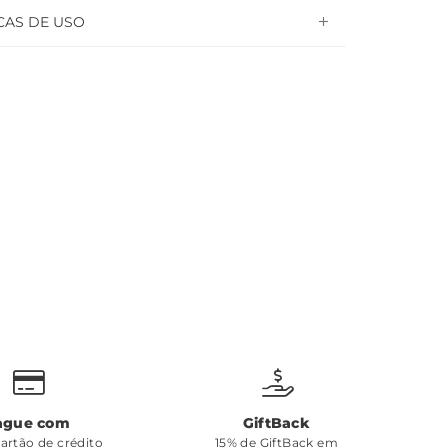
CAS DE USO
ague com
GiftBack
cartão de crédito
15% de GiftBack em