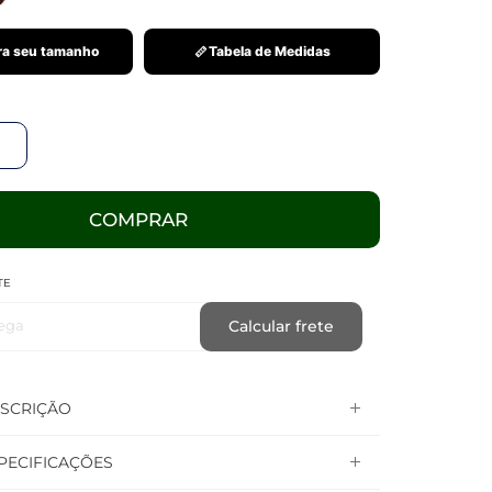
a seu tamanho
Tabela de Medidas
COMPRAR
TE
ega
Calcular frete
SCRIÇÃO
PECIFICAÇÕES