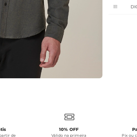
DI
tis
10% OFF
P
artir de
Válido na primeira
Pix ou 