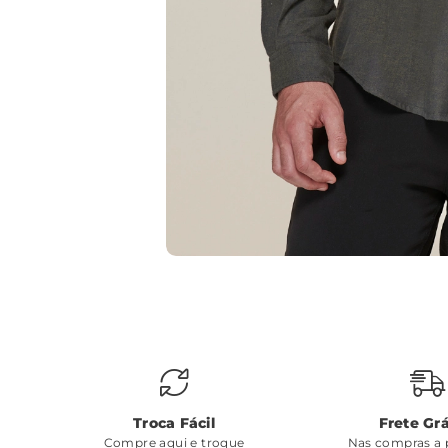
Troca Fácil
Frete Grá
Compre aqui e troque
Nas compras a p