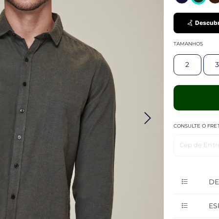
Descubr
TAMANHOS
2
3
CONSULTE O FRE
Cep de Entr
DE
ES