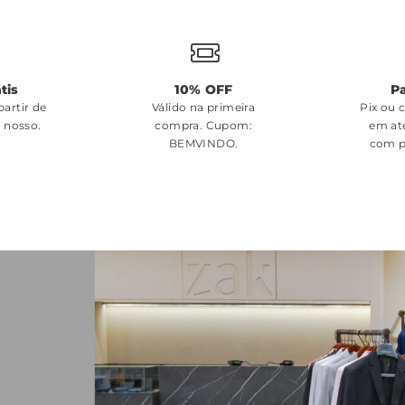
tis
10% OFF
P
artir de
Válido na primeira
Pix ou 
é nosso.
compra. Cupom:
em at
BEMVINDO
.
com p