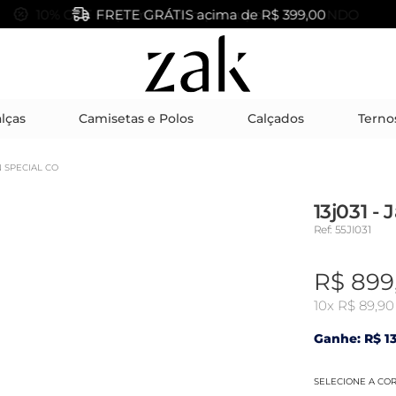
FRETE GRÁTIS acima de R$ 399,00
lças
Camisetas e Polos
Calçados
Terno
N SPECIAL CO
13j031 -
Ref: 55JI031
R$ 899
10x
R$ 89,90
Ganhe: R$ 13
SELECIONE A CO