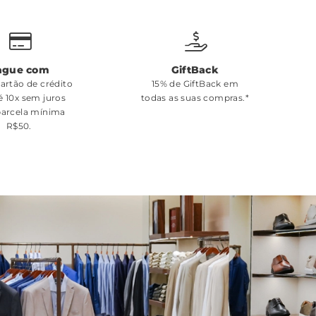
ague com
GiftBack
cartão de crédito
15% de GiftBack em
é 10x sem juros
todas as suas compras.*
arcela mínima
R$50.