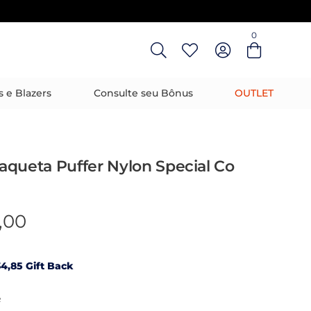
0
Entre com email ou cpf/cnpj
Criar nova conta
s e Blazers
Consulte seu Bônus
OUTLET
 Jaqueta Puffer Nylon Special Co
,00
4,85 Gift Back
R