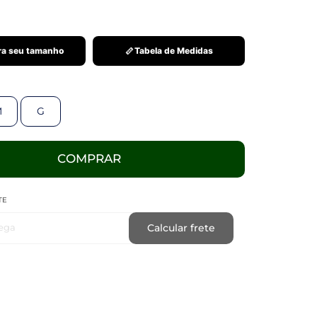
a seu tamanho
Tabela de Medidas
M
G
COMPRAR
TE
ega
Calcular frete