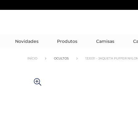
Novidades
Produtos
Camisas
Ca
INÍCIO
OCULTOS
13J031 - JAQUETA PUFFER NYLO