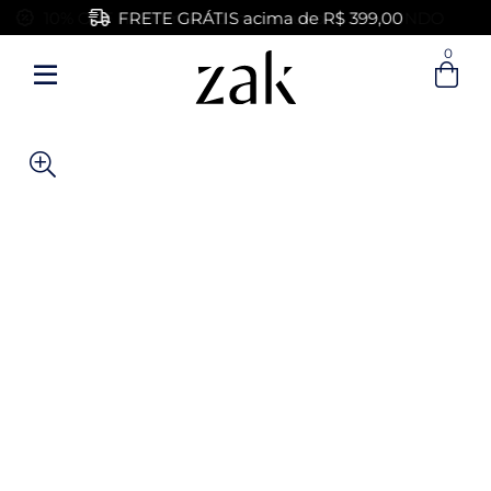
FRETE GRÁTIS acima de R$ 399,00
0
Entre com email ou cpf/cnpj
Criar nova conta