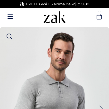
FRETE GRÁTIS acima de R$ 399,00
0
Entre com email ou cpf/cnpj
Criar nova conta