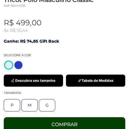
Ref: 56YH035
R$ 499,00
9x
R$ 55,44
Ganhe: R$ 74,85 Gift Back
SELECIONE A COR
Descubra seu tamanho
Tabela de Medidas
TAMANHOS
P
M
G
COMPRAR