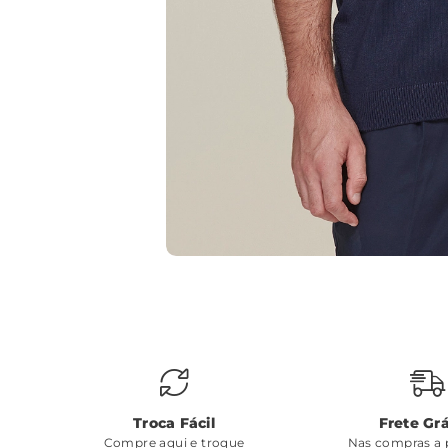
Troca Fácil
Frete Grá
Compre aqui e troque
Nas compras a p