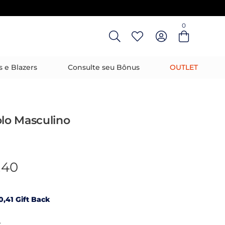
0
Entre com email ou cpf/cnpj
Criar nova conta
s e Blazers
Consulte seu Bônus
OUTLET
olo Masculino
,40
,41 Gift Back
R