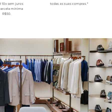
é 10x sem juros
todas as suas compras.*
arcela mínima
R$50.