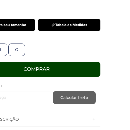
a seu tamanho
Tabela de Medidas
M
G
COMPRAR
TE
ega
Calcular frete
SCRIÇÃO