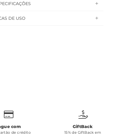
PECIFICAÇÕES
CAS DE USO
ague com
GiftBack
cartão de crédito
15% de GiftBack em