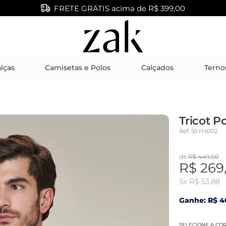
FRETE GRÁTIS acima de R$ 399,00
lças
Camisetas e Polos
Calçados
Terno
Tricot P
Ref: 55YH002
de
R$ 449,00
R$ 269
5x
R$ 53,88
Ganhe: R$ 40
SELECIONE A CO