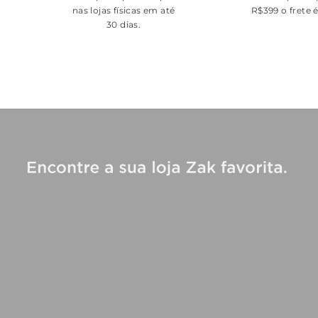
nas lojas físicas em até
R$399 o frete 
30 dias.