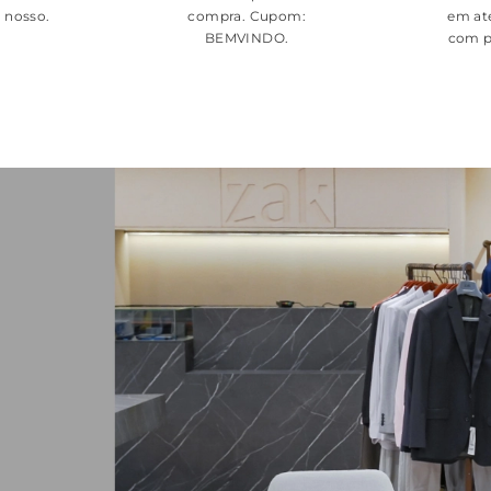
é nosso.
compra. Cupom:
em at
BEMVINDO
.
com p