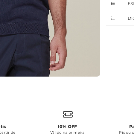
ES
DI
tis
10% OFF
P
artir de
Válido na primeira
Pix ou 