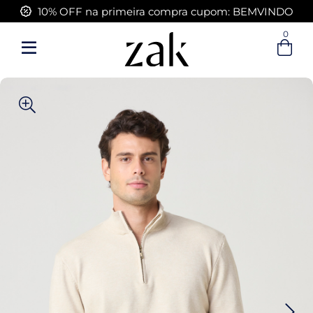
FRETE GRÁTIS acima de R$ 399,00
0
Entre com email ou cpf/cnpj
Criar nova conta